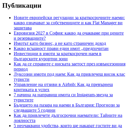
Публикации
Новите европейски регулации за краткосрочните наеми:
какво означават за собствениците и как Flat Manager ви
защитава
Евровизия 2027 в София: какво да очакваме при цените
и резервациите?
Имотът като бизнес, а не като страничен доход
Какво всъщност прави един имот „предпочитан
Инвестиции в имоти за краткосрочен наем в
българските курортни зони
Как да се справите с ниската заетост през извънсезонния
период
Луксозни имоти под наем: Как да привлечеш висок клас
туристи
Управление на отзиви в Airbnb: Как да превърнеш
критиката в успех
7 начина да направиш имота си Instagram-звезда за
туристите
Бъдещето на пазара на наеми в България: Прогнози за
следващите 5 години
Как да привлечете дългосрочни наематели: Тайните на
лоялността
5 неочаквани удобства, които ще накарат гостите ви да