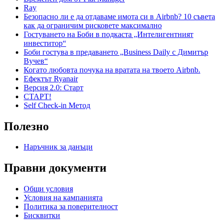
Ray
Безопасно ли е да отдаваме имота си в Airbnb? 10 съвета
как да ограничим рисковете максимално
Гостуването на Боби в подкаста „Интелигентният
инвеститор“
Боби гостува в предаването „Business Daily с Димитър
Вучев“
Когато любовта почука на вратата на твоето Airbnb.
Ефектът Ryanair
Версия 2.0: Старт
СТАРТ!
Self Check-in Метод
Полезно
Наръчник за данъци
Правни документи
Общи условия
Условия на кампанията
Политика за поверителност
Бисквитки