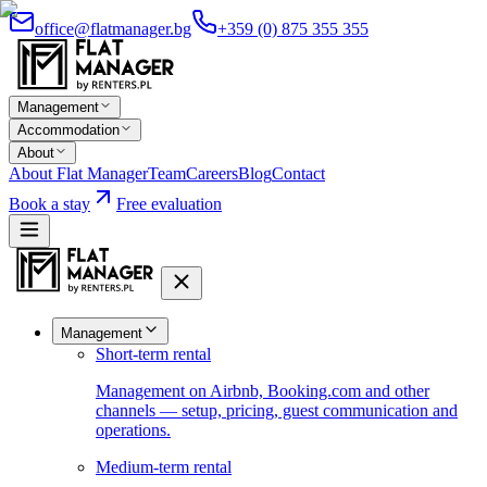
office@flatmanager.bg
+359 (0) 875 355 355
Management
Accommodation
About
About Flat Manager
Team
Careers
Blog
Contact
Book a stay
Free evaluation
Management
Short-term rental
Management on Airbnb, Booking.com and other
channels — setup, pricing, guest communication and
operations.
Medium-term rental