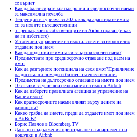
се върнат
Как да балансирате краткосрочни и средносрочни наеми
за максимална печалба
Тенденции в туризма за 2025: как да адаптирате имота
си за новите пътешественици
5 грешки, които собствениците на Airbnb правят (и как
да ги избегнете)
Устойчиво управление на имоти: съвети за екологично
отдаване под наем
Как да подготвите имота си за краткосрочен наем?
Предимствата при средносрочно отдаване под наем на
имот
Как да разгърнете потенциала на своя имот?Привличане
на дигитални номади и бизнес пътешественици.
Предимства на дългосрочно отдаване на имоти под наем
10 стъпки за успешна реализация на имот в Airbnb
Как да изберете правилната агенция за управление на
Вашия имот?
Как краткосрочните наеми влияят върху цените на
жилищата?
Какво трябва да знаете, преди да отдадете имот под наем
в AirBnB?
Борис Павлов в Bloomberg TV
Данъци и задължения при отдаване на апартамент на
нощувки в Airbnb