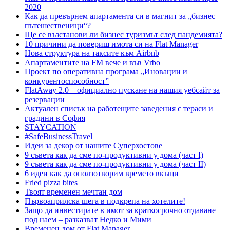
2020
Как да превърнем апартамента си в магнит за „бизнес
пътешественици“?
Ще се възстанови ли бизнес туризмът след пандемията?
10 причини да повериш имота си на Flat Manager
Нова структура на таксите към Airbnb
Апартаментите на FM вече и във Vrbo
Проект по оперативна програма „Иновации и
конкурентоспособност”
FlatAway 2.0 – официално пускане на нашия уебсайт за
резервации
Актуален списък на работещите заведения с тераси и
градини в София
STAYCATION
#SafeBusinessTravel
Идеи за декор от нашите Суперхостове
9 съвета как да сме по-продуктивни у дома (част I)
9 съвета как да сме по-продуктивни у дома (част II)
6 идеи как да оползотворим времето вкъщи
Fried pizza bites
Твоят временен мечтан дом
Първоаприлска шега в подкрепа на хотелите!
Защо да инвестирате в имот за краткосрочно отдаване
под наем – разказват Недко и Мими
Временен дом от Flat Manager