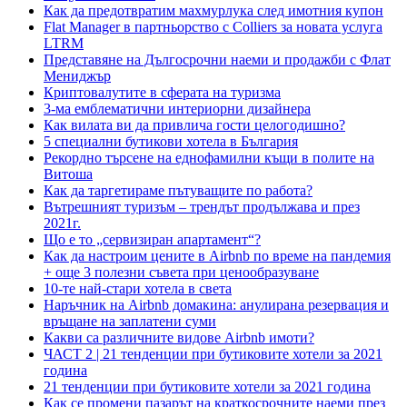
Как да предотвратим махмурлука след имотния купон
Flat Manager в партньорство с Colliers за новата услуга
LTRM
Представяне на Дългосрочни наеми и продажби с Флат
Мениджър
Криптовалутите в сферата на туризма
3-ма емблематични интериорни дизайнера
Как вилата ви да привлича гости целогодишно?
5 специални бутикови хотела в България
Рекордно търсене на еднофамилни къщи в полите на
Витоша
Как да таргетираме пътуващите по работа?
Вътрешният туризъм – трендът продължава и през
2021г.
Що е то „сервизиран апартамент“?
Как да настроим цените в Airbnb по време на пандемия
+ още 3 полезни съвета при ценообразуване
10-те най-стари хотела в света
Наръчник на Airbnb домакина: анулирана резервация и
връщане на заплатени суми
Какви са различните видове Airbnb имоти?
ЧАСТ 2 | 21 тенденции при бутиковите хотели за 2021
година
21 тенденции при бутиковите хотели за 2021 година
Как се промени пазарът на краткосрочните наеми през