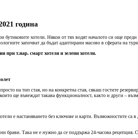
2021 година
и бутиковите хотели. Някои от тях водят началото си още преди
ологиите започват да бъдат адаптирани масово в сферата на тури
и при т.нар. смарт хотели и зелени хотели.
молет
росто на тип стая, но на конкретна стая, сякаш гостите резервира
 които ще въвеждат такава функционалност, както и други – възм
хотели е настаняването без ключове и карти. Възможностите са в
нни брави. Така не е нужно да се поддържа 24-часова рецепция. 