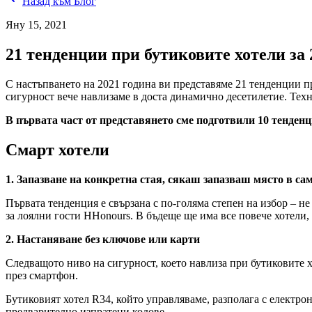
Назад към Блог
Яну 15, 2021
21 тенденции при бутиковите хотели за 
С настъпването на 2021 година ви представяме 21 тенденции пр
сигурност вече навлизаме в доста динамично десетилетие. Техн
В първата част от представянето сме подготвили 10 тенденци
Смарт хотели
1. Запазване на конкретна стая, сякаш запазваш място в са
Първата тенденция е свързана с по-голяма степен на избор – не п
за лоялни гости HHonours. В бъдеще ще има все повече хотели,
2. Настаняване без ключове или карти
Следващото ниво на сигурност, което навлиза при бутиковите 
през смартфон.
Бутиковият хотел R34, който управляваме, разполага с електро
предварително изпратени кодове.