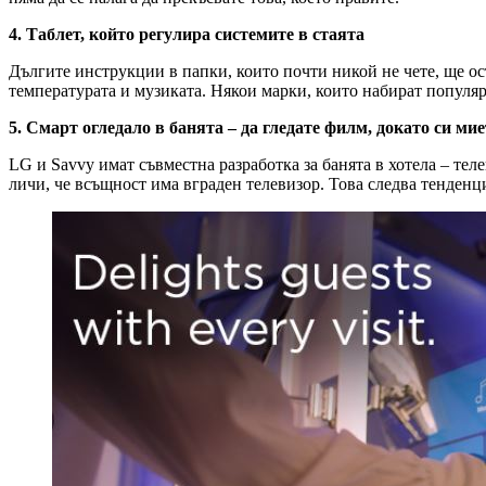
4. Таблет, който регулира системите в стаята
Дългите инструкции в папки, които почти никой не чете, ще ос
температурата и музиката. Някои марки, които набират популярн
5. Смарт огледало в банята – да гледате филм, докато си мие
LG и Savvy имат съвместна разработка за банята в хотела – тел
личи, че всъщност има вграден телевизор. Това следва тенденц