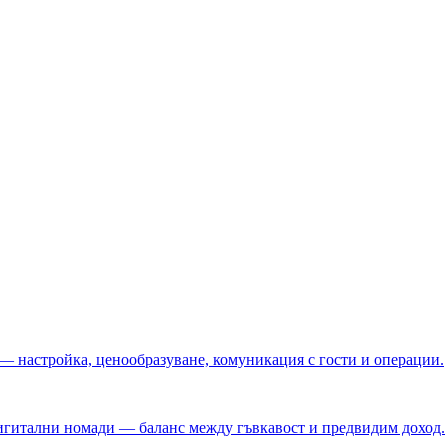
 — настройка, ценообразуване, комуникация с гости и операции.
игитални номади — баланс между гъвкавост и предвидим доход.