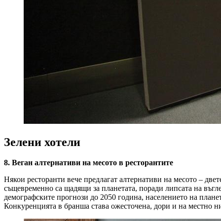
Зелени хотели
8. Веган алтернативи на месото в ресторантите
Някои ресторанти вече предлагат алтернативи на месото – двете
същевременно са щадящи за планетата, поради липсата на въгл
демографските прогнози до 2050 година, населението на планет
Конкуренцията в бранша става ожесточена, дори и на местно ни