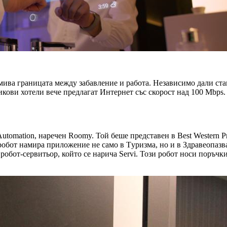
змива границата между забавление и работа. Независимо дали ста
ови хотели вече предлагат Интернет със скорост над 100 Мbps. Т
omation, наречен Roomy. Той беше представен в Best Western Pr
робот намира приложение не само в Tуризма, но и в Здравеопазв
 робот-сервитьор, който се нарича Servi. Този робот носи поръчк