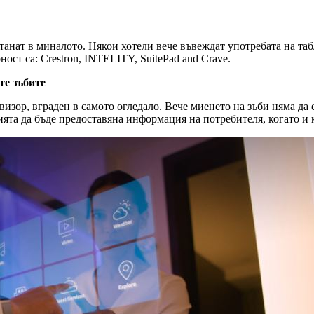
танат в миналото. Някои хотели вече въвеждат употребата на та
ост са: Crestron, INTELITY, SuitePad and Crave.
те зъбите
евизор, вграден в самото огледало. Вече миенето на зъби няма да
ията да бъде предоставяна информация на потребителя, когато и 