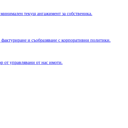
 минимален текущ ангажимент за собственика.
 фактуриране и съобразяване с корпоративни политики.
р от управлявани от нас имоти.