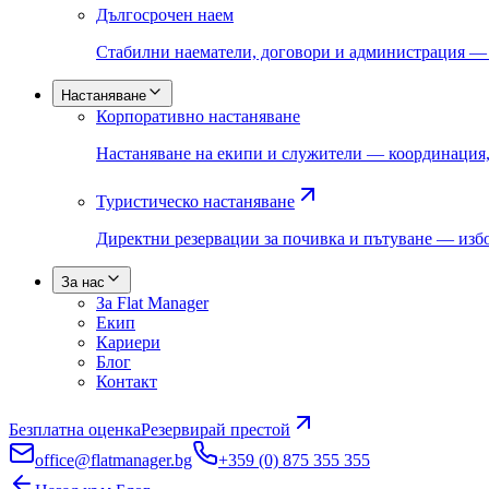
Дългосрочен наем
Стабилни наематели, договори и администрация —
Настаняване
Корпоративно настаняване
Настаняване на екипи и служители — координация,
Туристическо настаняване
Директни резервации за почивка и пътуване — избо
За нас
За Flat Manager
Екип
Кариери
Блог
Контакт
Безплатна оценка
Резервирай престой
office@flatmanager.bg
+359 (0) 875 355 355