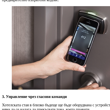
3. Управление чрез гласови команди
Хотелската стая в близко бъдеще ще бъде оборудвана с устройс
няма да се налага да прекъсвате това, което правите.