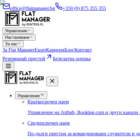
office@flatmanager.bg
+359 (0) 875 355 355
Управление
Настаняване
За нас
За Flat Manager
Екип
Кариери
Блог
Контакт
Резервирай престой
Безплатна оценка
Управление
Краткосрочен наем
Управление на Airbnb, Booking.com и други канали
Средносрочен наем
По-дълги престои за командировани служители и д