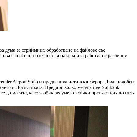
ва дума за стрийминг, обработване на файлове със
ова е особено полезно за хората, които работят от различни
emier Airport Sofia и предизвика истински фурор. Друг подобен
ането и Логистиката. Преди няколко месеца пък Softbank
ите до масите, като заобикаля умело всички препятствия по пътя