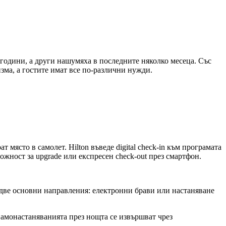
 години, а други нашумяха в последните няколко месеца. Със
зма, а гостите имат все по-различни нужди.
т място в самолет. Hilton въведе digital check-in към програмата
ожност за upgrade или експресен check-out през смартфон.
 две основни направления: електронни брави или настаняване
Самонастаняванията през нощта се извършват чрез