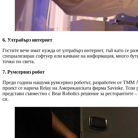
6. Ултрабърз интернет
Гостите вече имат нужда от ултрабърз интернет, тъй като се ра
специализиран софтуер или качване на информация, много бутик
точки по света.
7. Румсервиз робот
Преди година нашумя румсервиз роботът, разработен от ТММ Aut
проект се нарича Relay на Американската фирма Savioke. Този 
представи съвместно с Bear Robotics решение за ресторантите –
си.