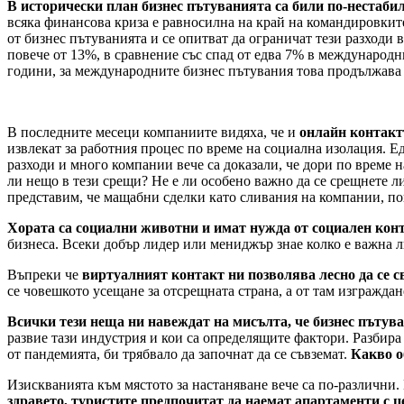
В исторически план бизнес пътуванията са били по-нестабил
всяка финансова криза е равносилна на край на командировкит
от бизнес пътуванията и се опитват да ограничат тези разходи
повече от 13%, в сравнение със спад от едва 7% в международн
години, за международните бизнес пътувания това продължава
В последните месеци компаниите видяха, че и
онлайн контакт
извлекат за работния процес по време на социална изолация. Е
разходи и много компании вече са доказали, че дори по време н
ли нещо в тези срещи? Не е ли особено важно да се срещнете ли
представим, че мащабни сделки като сливания на компании, по
Хората са социални животни и имат нужда от социален конта
бизнеса. Всеки добър лидер или мениджър знае колко е важна ли
Въпреки че
виртуалният контакт ни позволява лесно да се св
се човешкото усещане за отсрещната страна, а от там изграждан
Всички тези неща ни навеждат на мисълта, че бизнес пътува
развие тази индустрия и кои са определящите фактори. Разбира
от пандемията, би трябвало да започнат да се съвземат.
Какво о
Изискванията към мястото за настаняване вече са по-различни
здравето, туристите предпочитат да наемат апартаменти с ц