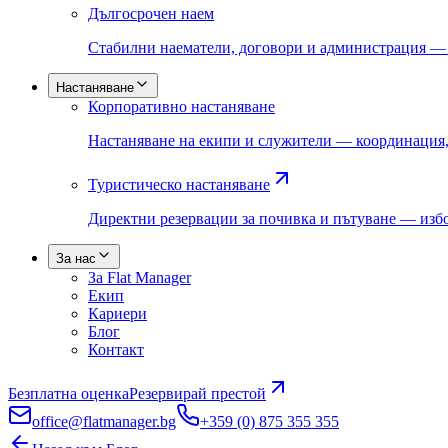
Дългосрочен наем
Стабилни наематели, договори и администрация —
Настаняване
Корпоративно настаняване
Настаняване на екипи и служители — координация,
Туристическо настаняване
Директни резервации за почивка и пътуване — избо
За нас
За Flat Manager
Екип
Кариери
Блог
Контакт
Безплатна оценка
Резервирай престой
office@flatmanager.bg
+359 (0) 875 355 355