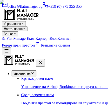
office@flatmanager.bg
+359 (0) 875 355 355
Управление
Настаняване
За нас
За Flat Manager
Екип
Кариери
Блог
Контакт
Резервирай престой
Безплатна оценка
Управление
Краткосрочен наем
Управление на Airbnb, Booking.com и други канали
Средносрочен наем
По-дълги престои за командировани служители и д