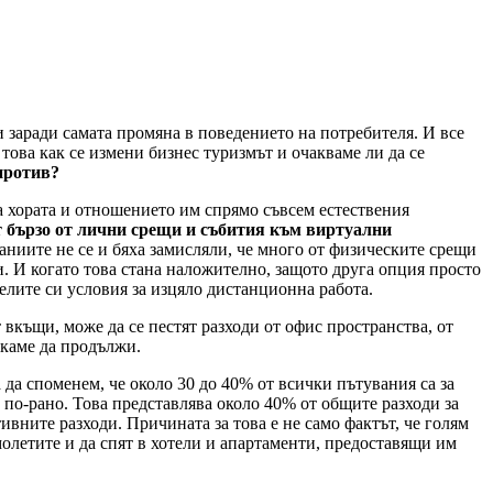
и заради самата промяна в поведението на потребителя. И все
това как се измени бизнес туризмът и очакваме ли да се
против?
на хората и отношението им спрямо съвсем естествения
т бързо от лични срещи и събития към виртуални
аниите не се и бяха замисляли, че много от физическите срещи
и. И когато това стана наложително, защото друга опция просто
елите си условия за изцяло дистанционна работа.
 вкъщи, може да се пестят разходи от офис пространства, от
скаме да продължи.
 да споменем, че около 30 до 40% от всички пътувания са за
и по-рано. Това представлява около 40% от общите разходи за
ивните разходи. Причината за това е не само фактът, че голям
амолетите и да спят в хотели и апартаменти, предоставящи им