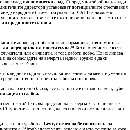
лствие след икономически спад.
Според многобройни доклади
пълнителните директори установяват потенциалните спестявания
 г. международните бизнес пътувания от САЩ са намалели с
увания за удоволствие са се възстановили напълно само за две
нали предишните си нива.
аниите анализират обстойно информацията, която могат да
 ли видео връзката е достатъчна?“
Без съмнение тя спестява
 служители или с клиенти, и това работи добре. Но не липсва
 и да се насладите на вечерята заедно? Трудно е да си
вършват чрез Zoom.
 последните години се засилва значението на меките умения в
изгради сплотеност и приятна работна обстановка.
ме изключително бързо, все пак той не е напълно личен, губи
уникация отслабва.
тепен и кога? Тепърва предстои да разберем как точно ще се
-19 туристическият сектор, както и всички останали засегнати
щи различни удобства.
Вече, с оглед на безопасността за
иацията с “Airbnb апартамент” вече не е място основно за хора