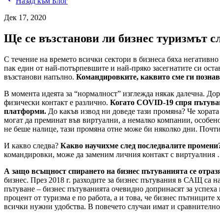
Назад към Блог
Дек 17, 2020
Ще се възстанови ли бизнес туризмът с
С течение на времето всички сектори в бизнеса бяха негативно
пак един от най-потърпевшите и най-пряко засегнатите си остав
възстанови напълно.
Командировките, каквито сме ги познав
В момента идеята за “нормалност” изглежда някак далечна. Дор
физически контакт е различно.
Когато COVID-19 спря пътуван
платформи.
До какъв извод ни доведе тази промяна? Че хорат
могат да преминат във виртуални, а немалко компании, особено
не беше налице, тази промяна отне може би няколко дни. Почти
И какво следва?
Какво научихме след последвалите промени
командировки, може да заменим личния контакт с виртуалния …
А защо всъщност спирането на бизнес пътуванията се отраз
бизнес. През 2018 г. разходите за бизнес пътувания в САЩ са н
пътуване – бизнес пътуванията очевидно допринасят за успеха 
процент от туризма е по работа, а и това, че бизнес пътниците 
всички нужни удобства. В повечето случаи имат и сравнително