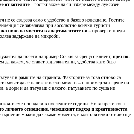
е от хотелите
– гостът може да си избере между луксозен
тя не се свързва само с удобство и базово изискване. Гостите
 тенденция се забелязва при абсолютно всички туристи
око ниво на чистота в апартаментите ни
– проверки преди
волява задържане на микроби.
служител да посети например София за среща с клиент,
през по-
ем да кажем, че стават задължителни, удобства като бърз
туват в рамките на страната. Факторите за това отново са
ата могат да се наложат всеки момент – например затваряне на
л, а дори и да пътуваш с някого, пътуването по суша ни
в която сме попадали в последните години. Но въпреки това
то личното отношение, човешкият подход и креативността
етърпение можем да чакаме момента, в който всички отново ще