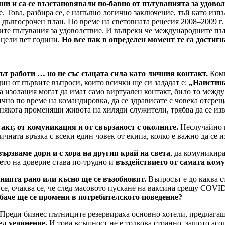
ни и са се възстановявали по-бавно от пътуванията за удово
е. Това, разбира се, е напълно логично заключение, тъй като из
 в дългосрочен план. По време на световната рецесия 2008–2009
ите пътувания за удоволствие. И въпреки че международните път
 цели пет години.
Но все пак в определен момент те са достиг
ът работи … но не със същата сила като личния контакт.
Комп
дин от първите въпроси, които всички ще си зададат е:
„Наистина
а изолация могат да имат само виртуален контакт, било то между
чно по време на командировка, да се здрависате с човека отсреща
някога променящи живота на хиляди служители, трябва да се из
кт, от комуникация и от свързаност с околните.
Неслучайно в
чната връзка с всеки един човек от екипа, колко е важно да се 
ързваме дори и с хора на другия край на света
, да комуникира
ето на доверие става по-трудно и
въздействието от самата ком
нията рано или късно ще се възобновят.
Въпросът е до каква с
 се, очаква се, че след масовото пускане на ваксина срещу COVID
баче ще се промени в потребителското поведение?
. Преди бизнес пътниците резервираха основно хотели, предлага
ел уединение.
И това всъщност не е толкова странно, защото асоц