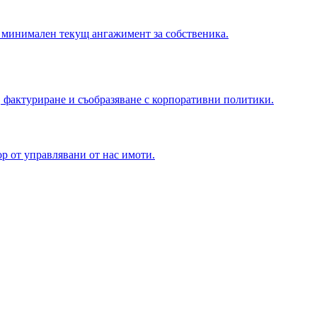
 минимален текущ ангажимент за собственика.
 фактуриране и съобразяване с корпоративни политики.
р от управлявани от нас имоти.