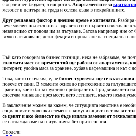
с ограничен бюджет, а напротив.
Апартаментите за
краткосро
мезонет в центъра на града и селска къща в покрайнините.
Друг решаващ фактор в днешно време е хигиената.
Разбира с
вече мислят по-осъзнато за здравето си и първото изискване в т
независимо от повода им за пътуване. Затова например ние от
всяко настаняване, дезинфекция и прилагане на специална нан
Тъй като говорим за бизнес пътници, нека не забравяме, че по
голямата част от времето той ще работи от апартамента, кой
интернет, удобна маса за хранене, хубава кафемашина и кът с д
Това, което се очаква, е, че
бизнес туризмът ще се възстанови
повече от един. В момента основно притеснение за пътуващите 
граници, което би затруднило прибирането. Придвижването на к
спестява минаване през места като летищата, където неминуемо
В заключение можем да кажем, че ситуацията наистина е необич
социалният и човешки елемент в комуникацията остава все толк
се ценят и ако бизнесът не бъде изцяло заменен от технолог
се наслаждаваме на пътуванията без притеснения.
Сподели