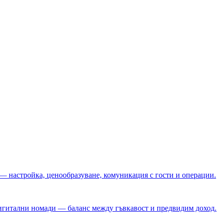
 — настройка, ценообразуване, комуникация с гости и операции.
игитални номади — баланс между гъвкавост и предвидим доход.