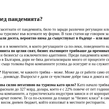
лед пандемията?
 засегнати от пандемията, било то заради различни регулации ил
а туризмът във всичките му форми. В тази статия ще говорим за 
али досега, вероятно няма да съществуват в бъдеще – или на
и и в моментите, в които регулациите са по-леки, поведението 
ията по целия свят, бизнес пътниците трябваше да премина
а и бизнесът са изключително адаптивни. Преди пандемията комп
 в България, дори не бяха дигитализирали много от процесите с
 също толкова бързо компаниите успяха да осигурят и на служит
?
Научихме, че каквото трябва – може. Може да се работи само от
 донякъде. Въпросът e дали се чувстваме добре така и докога и
ява силно негативно на туризма като цяло?
Като начало трябва
араснали до 327 млрд. долара, което е с 22% повече от пет годин
на компаниите, а туристическата индустрия зависи и от корпорат
харчат повече. Те са по-склонни да плащат за “бизнес класа” в с
 висок дневен бюджет, който използват в местните ресторанти.