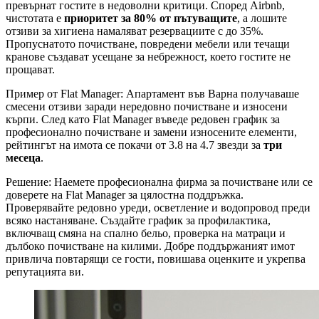
превърнат гостите в недоволни критици. Според Airbnb,
чистотата е
приоритет за 80% от пътуващите
, а лошите
отзиви за хигиена намаляват резервациите с до 35%.
Пропуснатото почистване, повредени мебели или течащи
кранове създават усещане за небрежност, което гостите не
прощават.
Пример от Flat Manager: Апартамент във Варна получаваше
смесени отзиви заради нередовно почистване и износени
кърпи. След като Flat Manager въведе редовен график за
професионално почистване и замени износените елементи,
рейтингът на имота се покачи от 3.8 на 4.7 звезди за
три
месеца
.
Решение: Наемете професионална фирма за почистване или се
доверете на Flat Manager за цялостна поддръжка.
Проверявайте редовно уреди, осветление и водопровод преди
всяко настаняване. Създайте график за профилактика,
включващ смяна на спално бельо, проверка на матраци и
дълбоко почистване на килими. Добре поддържаният имот
привлича повтарящи се гости, повишава оценките и укрепва
репутацията ви.