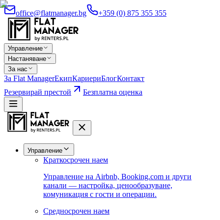
office@flatmanager.bg
+359 (0) 875 355 355
Управление
Настаняване
За нас
За Flat Manager
Екип
Кариери
Блог
Контакт
Резервирай престой
Безплатна оценка
Управление
Краткосрочен наем
Управление на Airbnb, Booking.com и други
канали — настройка, ценообразуване,
комуникация с гости и операции.
Средносрочен наем