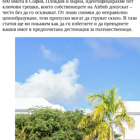
600 имота в София, Пловдив и Варна, идентифицирахме пет
ключови грешки, които собствениците на Airbnb допускат –
често без да го осъзнават. От лоши снимки до неправилно
ценообразуване, тези пропуски могат да струват скъпо. В тази
статия ще ви покажем как да ги избегнете и да превърнете
вашия имот в предпочитана дестинация за пътешественици.