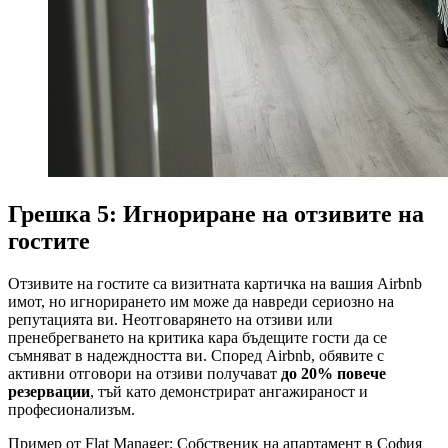
Грешка 5: Игнориране на отзивите на
гостите
Отзивите на гостите са визитната картичка на вашия Airbnb
имот, но игнорирането им може да навреди сериозно на
репутацията ви. Неотговарянето на отзиви или
пренебрегването на критика кара бъдещите гости да се
съмняват в надеждността ви. Според Airbnb, обявите с
активни отговори на отзиви получават
до 20% повече
резервации
, тъй като демонстрират ангажираност и
професионализъм.
Пример от Flat Manager: Собственик на апартамент в София