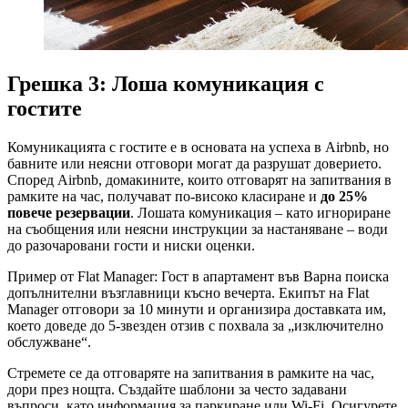
Грешка 3: Лоша комуникация с
гостите
Комуникацията с гостите е в основата на успеха в Airbnb, но
бавните или неясни отговори могат да разрушат доверието.
Според Airbnb, домакините, които отговарят на запитвания в
рамките на час, получават по-високо класиране и
до 25%
повече резервации
. Лошата комуникация – като игнориране
на съобщения или неясни инструкции за настаняване – води
до разочаровани гости и ниски оценки.
Пример от Flat Manager: Гост в апартамент във Варна поиска
допълнителни възглавници късно вечерта. Екипът на Flat
Manager отговори за 10 минути и организира доставката им,
което доведе до 5-звезден отзив с похвала за „изключително
обслужване“.
Стремете се да отговаряте на запитвания в рамките на час,
дори през нощта. Създайте шаблони за често задавани
въпроси, като информация за паркиране или Wi-Fi. Осигурете