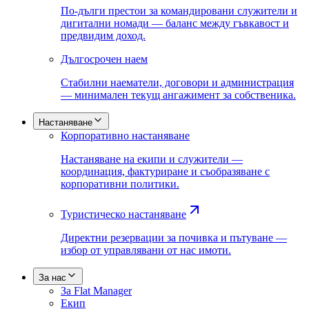
По-дълги престои за командировани служители и
дигитални номади — баланс между гъвкавост и
предвидим доход.
Дългосрочен наем
Стабилни наематели, договори и администрация
— минимален текущ ангажимент за собственика.
Настаняване
Корпоративно настаняване
Настаняване на екипи и служители —
координация, фактуриране и съобразяване с
корпоративни политики.
Туристическо настаняване
Директни резервации за почивка и пътуване —
избор от управлявани от нас имоти.
За нас
За Flat Manager
Екип