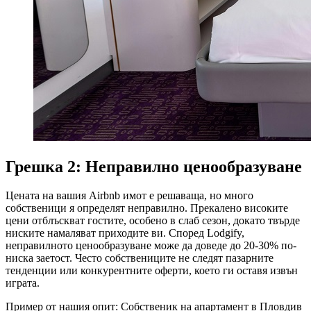
Грешка 2: Неправилно ценообразуване
Цената на вашия Airbnb имот е решаваща, но много
собственици я определят неправилно. Прекалено високите
цени отблъскват гостите, особено в слаб сезон, докато твърде
ниските намаляват приходите ви. Според Lodgify,
неправилното ценообразуване може да доведе до 20-30% по-
ниска заетост. Често собствениците не следят пазарните
тенденции или конкурентните оферти, което ги оставя извън
играта.
Пример от нашия опит: Собственик на апартамент в Пловдив