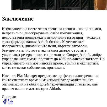
Заключение
Избягването на петте често срещани грешки – лоши снимки,
неправилно ценообразуване, слаба комуникация,
недостатъчна поддръжка и игнориране на отзиви – може да
трансформира вашия Airbnb бизнес. Качествените
изображения, динамичните цени, бързите отговори,
безупречната чистота и активният диалог с гостите
увеличават резервациите и приходите. Според Airbnb, добре
управляваните имоти постигат
до 40% по-висока заетост
. Но
управлението на имот изисква време, усилия и експертиза,
които не всеки собственик притежава.
Ние – от Flat Manager предлагаме професионални решения,
които спестяват време и максимизират доходите ви. От
оптимизация на обяви до 24/7 комуникация с гостите, ние
правим вашия имот звезда в Airbnb.
Сподели