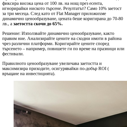
фиксира висока цена от 100 лв. на нощ през есента,
игнорирайки ниското търсене. Резултатът? Само 10% заетост
за три месеца. След като от Flat Manager приложихме
динамично ценообразуване, цената беше коригирана до 70-80
лв., а
заетостта скочи до 65%.
Решение: Използвайте динамично ценообразуване, както
правим ние. Анализирайте цените на сходни имоти в района
чрез различни платформи. Коригирайте цените според
търсенето – например, повишете ги по време на празници или
фестивали.
Правилното ценообразуване увеличава заетостта и
максимизира приходите, осигурявайки по-добър ROI (
връщане на инвестицията).