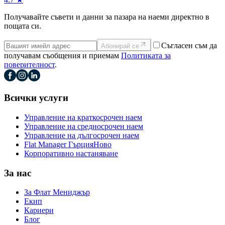
Получавайте съвети и данни за пазара на наеми директно в
пощата си.
Съгласен съм да
Абонирай се
получавам съобщения и приемам
Политиката за
поверителност
.
Всички услуги
Управление на краткосрочен наем
Управление на средносрочен наем
Управление на дългосрочен наем
Flat Manager Гърция
Ново
Корпоративно настаняване
За нас
За Флат Мениджър
Екип
Кариери
Блог