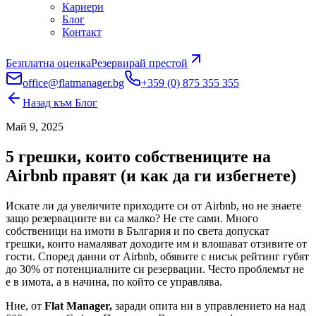
Кариери
Блог
Контакт
Безплатна оценка
Резервирай престой
office@flatmanager.bg
+359 (0) 875 355 355
Назад към Блог
Май 9, 2025
5 грешки, които собствениците на
Airbnb правят (и как да ги избегнете)
Искате ли да увеличите приходите си от Airbnb, но не знаете
защо резервациите ви са малко? Не сте сами. Много
собственици на имоти в България и по света допускат
грешки, които намаляват доходите им и влошават отзивите от
гости. Според данни от Airbnb, обявите с нисък рейтинг губят
до 30% от потенциалните си резервации. Често проблемът не
е в имота, а в начина, по който се управлява.
Ние, от
Flat Manager,
заради опита ни в управлението на над