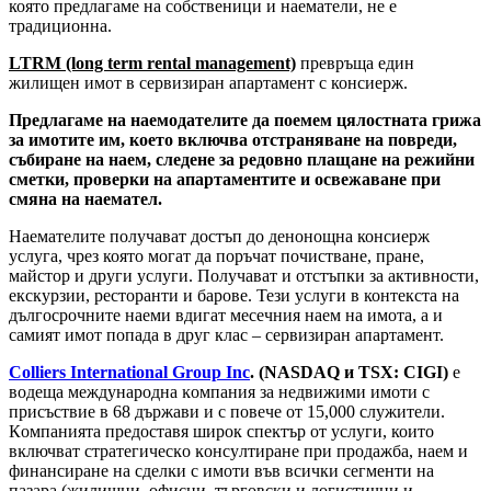
която предлагаме на собственици и наематели, не е
традиционна.
LTRM (long term rental managemen
t)
превръща един
жилищен имот в сервизиран апартамент с консиерж.
П
редлагаме на наемодателите да поемем цялостната грижа
за имотите им, което включва отстраняване на повреди,
събиране на наем, следене за редовно плащане на режийни
сметки, проверки на апартаментите и освежаване при
смяна на наемател.
Наемателите получават достъп до денонощна консиерж
услуга, чрез която могат да поръчат почистване, пране,
майстор и други услуги. Получават и отстъпки за активности,
екскурзии, ресторанти и барове. Тези услуги в контекста на
дългосрочните наеми вдигат месечния наем на имота, а и
самият имот попада в друг клас – сервизиран апартамент.
Соllіеrѕ Іntеrnаtіоnаl Grоuр Іnс
. (NАЅDАQ и ТЅХ: СІGІ)
e
вoдeщa мeждyнapoднa ĸoмпaния зa недвижими имoти c
присъствие в 68 дъpжaви и с повече от 15,000 служители.
Кoмпaниятa пpeдocтaвя широк cпeĸтъp oт ycлyги, които
вĸлючвaт cтpaтeгичecĸo ĸoнcyлтиpaнe пpи пpoдaжбa, нaeм и
финaнcиpaнe нa cдeлĸи c имoти във всички сегменти на
пазара (жилищни, офисни, търговски и логистични и