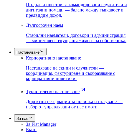
По-дълги престои за командировани служители и
дигитални номади — баланс между гъвкавост и
предвидим доход.
Дългосрочен наем
Стабилни наематели, договори и администрация
— минимален текущ ангажимент за собственика.
Настаняване
Корпоративно настаняване
Настаняване на екипи и служители —
координация, фактуриране и съобразяване с
корпоративни политики.
Туристическо настаняване
Директни резервации за почивка и пътуване —
избор от управлявани от нас имоти.
За нас
За Flat Manager
Екип