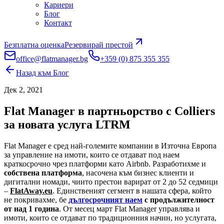
Кариери
Блог
Контакт
Безплатна оценка
Резервирай престой
office@flatmanager.bg
+359 (0) 875 355 355
Назад към Блог
Дек 2, 2021
Flat Manager в партньорство с Colliers
за новата услуга LTRM
Flat Manager е сред най-големите компании в Източна Европа
за управление на имоти, които се отдават под наем
краткосрочно чрез платформи като Airbnb. Разработихме и
собствена платформа
, насочена към бизнес клиенти и
дигитални номади, чиито престои варират от 2 до 52 седмици
–
FlatAway.eu
. Единственият сегмент в нашата сфера, който
не покривахме, бе
дългосрочният наем
с продължителност
от над 1 година
. От месец март Flat Manager управлява и
имоти, които се отдават по традиционния начин, но услугата,