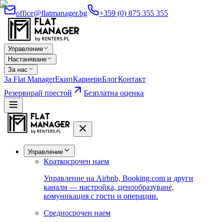
office@flatmanager.bg
+359 (0) 875 355 355
Управление
Настаняване
За нас
За Flat Manager
Екип
Кариери
Блог
Контакт
Резервирай престой
Безплатна оценка
Управление
Краткосрочен наем
Управление на Airbnb, Booking.com и други
канали — настройка, ценообразуване,
комуникация с гости и операции.
Средносрочен наем