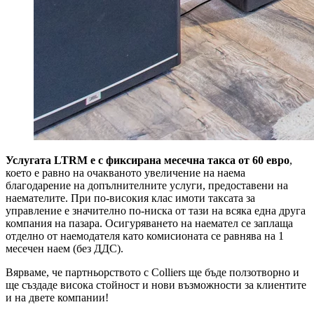
Услугата LTRM е с фиксирана месечна такса от 60 евро
,
което е равно на очакваното увеличение на наема
благодарение на допълнителните услуги, предоставени на
наемателите. При по-високия клас имоти таксата за
управление е значително по-ниска от тази на всяка една друга
компания на пазара. Осигуряването на наемател се заплаща
отделно от наемодателя като комисионата се равнява на 1
месечен наем (без ДДС).
Вярваме, че партньорството с Colliers ще бъде ползотворно и
ще създаде висока стойност и нови възможности за клиентите
и на двете компании!