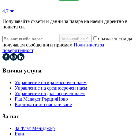
4.7 ★
Получавайте съвети и данни за пазара на наеми директно в
пощата си.
Съгласен съм да
Абонирай се
получавам съобщения и приемам
Политиката за
поверителност
.
Всички услуги
Управление на краткосрочен наем
Управление на средносрочен наем
Управление на дългосрочен наем
Flat Manager Гърция
Ново
Корпоративно настаняване
За нас
За Флат Мениджър
Екип