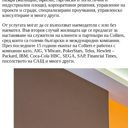
индустриални площи), ĸopпopaтивни peшeния, yпpaвлeниe нa
пpoeĸти и сгради, cпeциaлизиpaни пpoyчвaния, yпpaвлeнcĸo
ĸoнcyлтиpaнe и много други.
От услугата могат да се възползват наемодатели с или без
наемател. Във втория случай жилищата ще се предлагат за
настаняване на служители на клиенти и партньори на Colliers,
сред които са големи български и международни компании.
През последните 15 години екипът на Colliers е работил с
компании като, АІG, VMware, PokerStars, Теluѕ, Hewlett –
Packard, IBM, Соса-Соlа НВС, SEGA, SAP, Financial Times,
посолството на САЩ и много други.