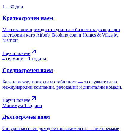
1 – 30 дни
Краткосрочен наем
Максимални приходи от туристи и бизнес пътуващи чрез
платформи като Airbnb, Booking.com и Homes & Villas by
Marriott.
Научи повече
4 седмици – 1 година
Средносрочен наем
Баланс между приходи и стабилност — за служители на
международни компании, релокации и дигитални номади.
Научи повече
Минимум 1 година
Дългосрочен наем
Сигурен месечен доход без ангажименти — ние поемаме