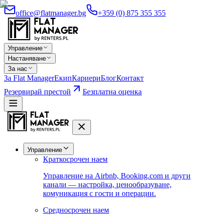
office@flatmanager.bg
+359 (0) 875 355 355
Управление
Настаняване
За нас
За Flat Manager
Екип
Кариери
Блог
Контакт
Резервирай престой
Безплатна оценка
Управление
Краткосрочен наем
Управление на Airbnb, Booking.com и други
канали — настройка, ценообразуване,
комуникация с гости и операции.
Средносрочен наем