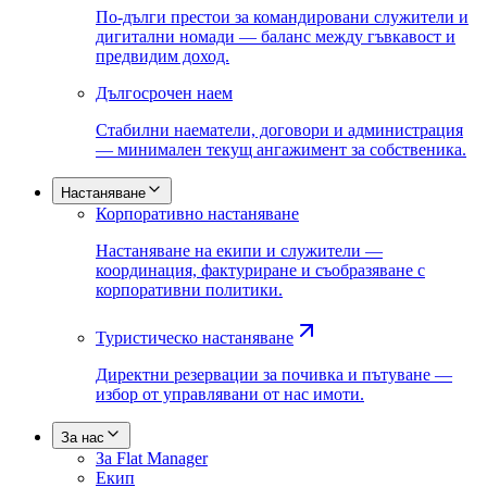
По-дълги престои за командировани служители и
дигитални номади — баланс между гъвкавост и
предвидим доход.
Дългосрочен наем
Стабилни наематели, договори и администрация
— минимален текущ ангажимент за собственика.
Настаняване
Корпоративно настаняване
Настаняване на екипи и служители —
координация, фактуриране и съобразяване с
корпоративни политики.
Туристическо настаняване
Директни резервации за почивка и пътуване —
избор от управлявани от нас имоти.
За нас
За Flat Manager
Екип