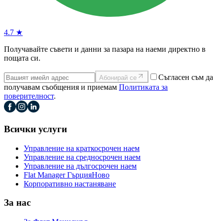
4.7 ★
Получавайте съвети и данни за пазара на наеми директно в
пощата си.
Съгласен съм да
Абонирай се
получавам съобщения и приемам
Политиката за
поверителност
.
Всички услуги
Управление на краткосрочен наем
Управление на средносрочен наем
Управление на дългосрочен наем
Flat Manager Гърция
Ново
Корпоративно настаняване
За нас