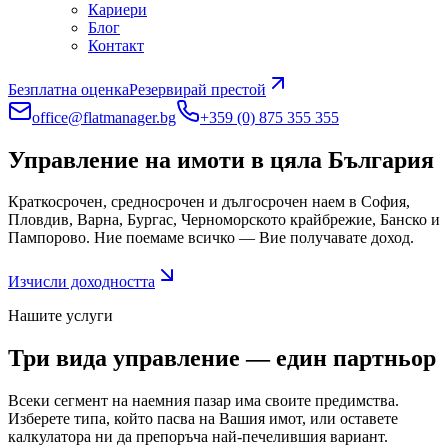
Кариери
Блог
Контакт
Безплатна оценка
Резервирай престой
office@flatmanager.bg
+359 (0) 875 355 355
Управление на имоти в цяла България
Краткосрочен, средносрочен и дългосрочен наем в София,
Пловдив, Варна, Бургас, Черноморското крайбрежие, Банско и
Пампорово. Ние поемаме всичко — Вие получавате доход.
Изчисли доходността
Нашите услуги
Три вида управление — един партньор
Всеки сегмент на наемния пазар има своите предимства.
Изберете типа, който пасва на Вашия имот, или оставете
калкулатора ни да препоръча най-печелившия вариант.