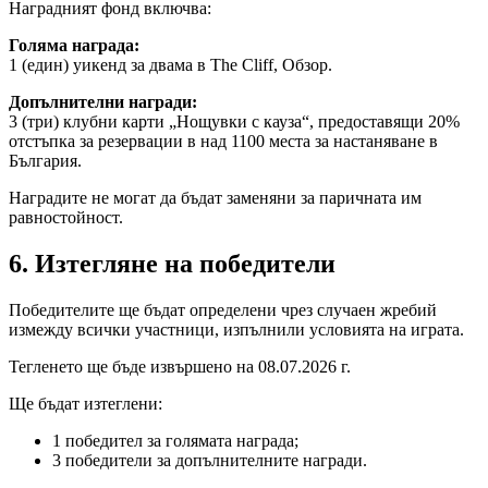
Наградният фонд включва:
Голяма награда:
1 (един) уикенд за двама в The Cliff, Обзор.
Допълнителни награди:
3 (три) клубни карти „Нощувки с кауза“, предоставящи 20%
отстъпка за резервации в над 1100 места за настаняване в
България.
Наградите не могат да бъдат заменяни за паричната им
равностойност.
6. Изтегляне на победители
Победителите ще бъдат определени чрез случаен жребий
измежду всички участници, изпълнили условията на играта.
Тегленето ще бъде извършено на 08.07.2026 г.
Ще бъдат изтеглени:
1 победител за голямата награда;
3 победители за допълнителните награди.