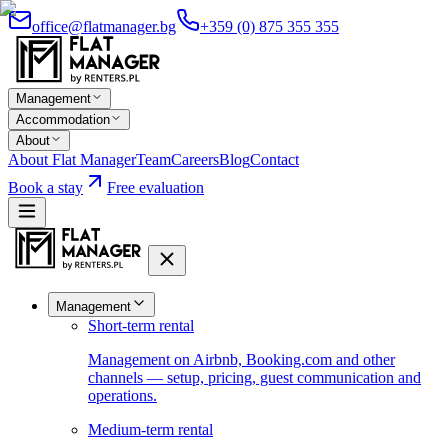
office@flatmanager.bg
+359 (0) 875 355 355
Management
Accommodation
About
About Flat Manager
Team
Careers
Blog
Contact
Book a stay
Free evaluation
Management
Short-term rental
Management on Airbnb, Booking.com and other
channels — setup, pricing, guest communication and
operations.
Medium-term rental