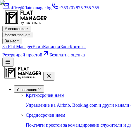
office@flatmanager.bg
+359 (0) 875 355 355
Управление
Настаняване
За нас
За Flat Manager
Екип
Кариери
Блог
Контакт
Резервирай престой
Безплатна оценка
Управление
Краткосрочен наем
Управление на Airbnb, Booking.com и други канали
Средносрочен наем
По-дълги престои за командировани служители и д