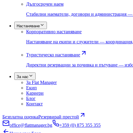
Дългосрочен наем
Стабилни наематели, договори и администрация —
Настаняване
Корпоративно настаняване
Настаняване на екипи и служители — координация,
Туристическо настаняване
Директни резервации за почивка и пътуване — избо
За нас
За Flat Manager
Екип
Кариери
Блог
Контакт
Безплатна оценка
Резервирай престой
office@flatmanager.bg
+359 (0) 875 355 355