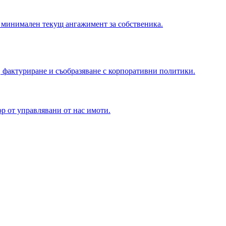
 минимален текущ ангажимент за собственика.
 фактуриране и съобразяване с корпоративни политики.
р от управлявани от нас имоти.