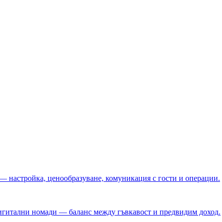
 — настройка, ценообразуване, комуникация с гости и операции.
игитални номади — баланс между гъвкавост и предвидим доход.