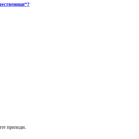
ешественици“?
ите приходи.