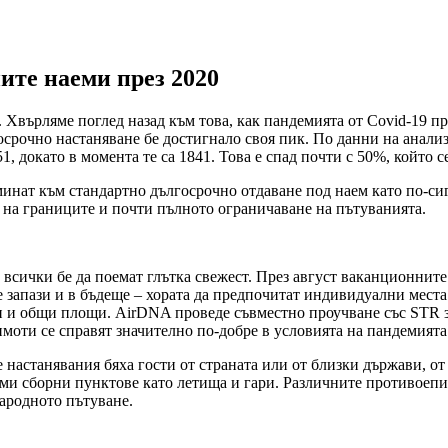
ите наеми през 2020
 Хвърляме поглед назад към това, как пандемията от Covid-19 п
косрочно настаняване бе достигнало своя пик. По данни на анал
1, докато в момента те са 1841. Това е спад почти с 50%, който с
минат към стандартно дългосрочно отдаване под наем като по-си
то на границите и почти пълното ограничаване на пътуванията.
 всички бе да поемат глътка свежест. През август ваканционните
се запази и в бъдеще – хората да предпочитат индивидуални места
и и общи площи. AirDNA проведе съвместно проучване със STR за
имоти се справят значително по-добре в условията на пандемията
настанявания бяха гости от страната или от близки държави, от 
леми сборни пунктове като летища и гари. Различните противое
ародното пътуване.