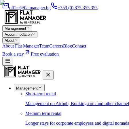
office@flatmanager.bg
+359 (0) 875 355 355
Management
Accommodation
About
About Flat Manager
Team
Careers
Blog
Contact
Book a stay
Free evaluation
Management
Short-term rental
Management on Airbnb, Booking.com and other channels 
Medium-term rental
Longer stays for corporate employees and digital nomads