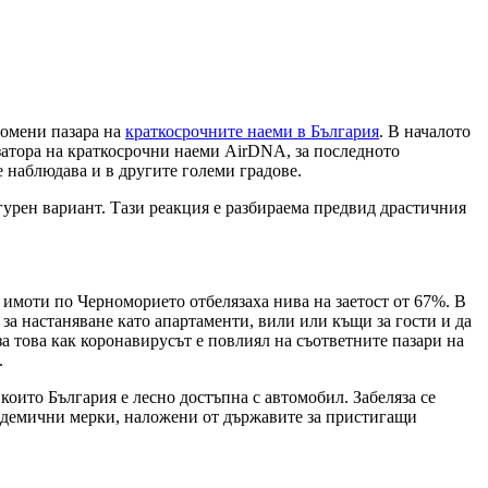
ромени пазара на
краткосрочните наеми в България
. В началото
изатора на краткосрочни наеми AirDNA, за последното
е наблюдава и в другите големи градове.
гурен вариант. Тази реакция е разбираема предвид драстичния
 имоти по Черноморието отбелязаха нива на заетост от 67%. В
 за настаняване като апартаменти, вили или къщи за гости и да
 това как коронавирусът е повлиял на съответните пазари на
.
които България е лесно достъпна с автомобил. Забеляза се
пидемични мерки, наложени от държавите за пристигащи