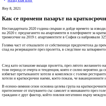
Назад към Блог
Яну 8, 2021
Как се промени пазарът на краткосрочн
Нестандартната 2020 година свърши и дойде времето за изводи.
на 2020 г. предлагането на апартаменти в платформите за крат
тримесечие на 2019 г. апартаментите в София са наброявали 325
Голяма част от отказалите се собственици предпочетоха да пре
спад на резервациите през пролетта, в следствие на затваряне
След като останахме вкъщи пролетта, през лятото желанието на
този период се очерта и тенденция, която е силно вероятно да 
избягват претъпканите хотели и комплекси с големи ресторант
хотели и краткосрочни наеми, което показа, че ваканционните 
В есенно-зимния сезон основна целева група на краткосрочните 
притеснение от пътуването със самолет и минаването през го
граждани е друг фактор, който повлия негативно върху междун