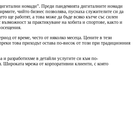
“дигитални номади”. Преди пандемията дигиталните номади
фирмите, чийто бизнес позволява, пуснаха служителите си да
то ще работят, а това може да бъде всяко кътче със силен
с възможност за практикуване на хобита и спортове, както и
посещения.
ериод от време, често от няколко месеца. Цените в тези
ъпреки това приходът остава по-висок от този при традиционния
ра и разработихме в детайли услугите си към по-
я. Широката мрежа от корпоративни клиенти, с която