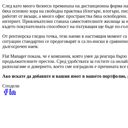
След като много бизнеси преминаха на дистанционна форма на
бяха основно хора на свободна практика (блогъри, влогъри, пи
работят от вкъщи, а много офис пространства бяха освободени. 
интернет. Привлекателни станаха самостоятелните жилища за на
където покупателната способност на пътуващия ще бъде по-голя
От рентиерска гледна точка, тези наеми в настоящия момент са 
ситуации стандартно се предоговарят и са по-ниски в сравнени
дългосрочен наем.
Flat Manager показа, че е компания, която умее да реагира бърз
продължителните престои. Сред удобствата за гостите са онла
разполагаме и доверието, което сме изградили е причината все
Ако искате да добавите и вашия имот в нашето портфолио,
Сподели