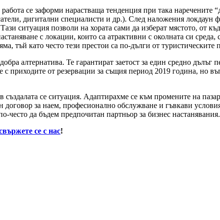
 работа се заформи нарастваща тенденция при така наречените 
сатели, дигитални специалисти и др.). След наложения локдаун 
Тази ситуация позволи на хората сами да изберат мястото, от къде
станяване с локации, които са атрактивни с околната си среда, 
ма, тъй като често тези престои са по-дълги от туристическите 
добра алтернатива. Те гарантират заетост за един средно дълъг п
е с приходите от резервации за същия период 2019 година, но в
о в създалата се ситуация. Адаптирахме се към промените на паза
йн договор за наем, професионално обслужване и гъвкави услови
 по-често да бъдем предпочитан партньор за бизнес настанявания.
свържете се с нас
!