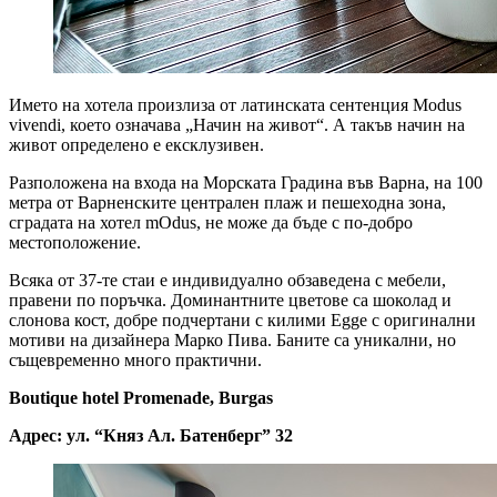
Името на хотела произлиза от латинската сентенция Modus
vivendi, което означава „Начин на живот“. А такъв начин на
живот определено е ексклузивен.
Разположена на входа на Морската Градина във Варна, на 100
метра от Варненските централен плаж и пешеходна зона,
сградата на хотел mOdus, не може да бъде с по-добро
местоположение.
Всяка от 37-те стаи е индивидуално обзаведена с мебели,
правени по поръчка. Доминантните цветове са шоколад и
слонова кост, добре подчертани с килими Egge с оригинални
мотиви на дизайнера Марко Пива. Баните са уникални, но
същевременно много практични.
Boutique hotel Promenade, Burgas
Адрес: ул. “Княз Ал. Батенберг” 32