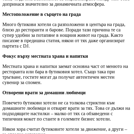
допринася значително за динамичната атмосфера.
Местоположение в сърцето на града
Много бутикови хотели са разположени в центъра на града,
близо до ресторанти и барове. Поради тази причина те са
супер удобни за потапяне в нощния живот на града. Както
писахме в предишна статия, някои от тях даже организират
партита с DJ.
Фокус върху местната храна и напитки
Местната храна и напитки заемат основна част от менюто на
ресторанта или бара в бутиковия хотел. Също така при
тръгване, гостите могат да получат автентичен местен
сувенир за спомен.
Отворени врати за домашни любимци
Повечето бутикови хотели не са толкова стриктни към
домашните любимци и отварят врати за тях. Това се дължи на
подходящите настилки – малко от тях са обзаведени с
типичния мокет по стаите в големите бизнес хотели.
Някои хора считат бутиковите хотели за движение, а други –