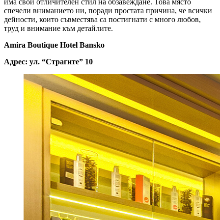
има свой отличителен стил на обзавеждане. Това място
спечели вниманието ни, поради простата причина, че всички
дейности, които съвместява са постигнати с много любов,
труд и внимание към детайлите.
Amira Boutique Hotel Bansko
Адрес: ул. “Страгите” 10