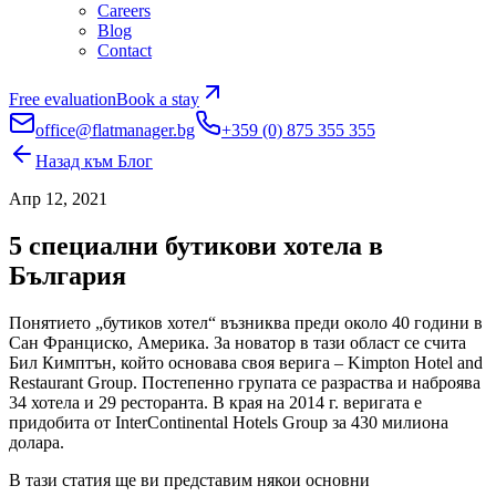
Careers
Blog
Contact
Free evaluation
Book a stay
office@flatmanager.bg
+359 (0) 875 355 355
Назад към Блог
Апр 12, 2021
5 специални бутикови хотела в
България
Понятието „бутиков хотел“ възниква преди около 40 години в
Сан Франциско, Америка. За новатор в тази област се счита
Бил Кимптън, който основава своя верига – Kimpton Hotel and
Restaurant Group. Постепенно групата се разраства и наброява
34 хотела и 29 ресторанта. В края на 2014 г. веригата е
придобита от InterContinental Hotels Group за 430 милиона
долара.
В тази статия ще ви представим някои основни