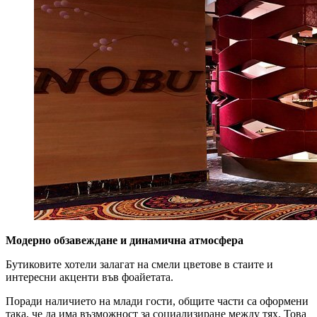
Модерно обзавеждане и динамична атмосфера
Бутиковите хотели залагат на смели цветове в стаите и
интересни акценти във фоайетата.
Поради наличието на млади гости, общите части са оформени
така, че да има възможност за социализиране между тях. Това