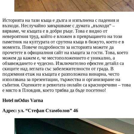
Историята на тази къща е дълга и изпълнена с падения и
възходи. Неслучайно завършваме с думата „възходи“ –
вярваме, че къщата е в добри ръце. Това е видно от
невероятния труд, който е вложен в превръщането на този
паметник на културата от срутена къща в бижуто, което е в
момента. Повече подробности за историята можете да
прочетете в официалния сайт на къщата за гости. Това, което
можем да кажем е, че местоположението е уникално, а
обзавеждането е чудесно. Изключително ефектен детайл са
скиците над леглата със забележителности от града. В
подземния етаж на къщата е разположена винарна, често
използвана за презентации, тържества и организиране на
събития. Оценките и ревютата онлайн са красноречиви – това
е място в Пловдив, което трябва да бъде посетено!
Hotel mOdus Varna
Адрес:
ул. “Стефан Стамболов” 46