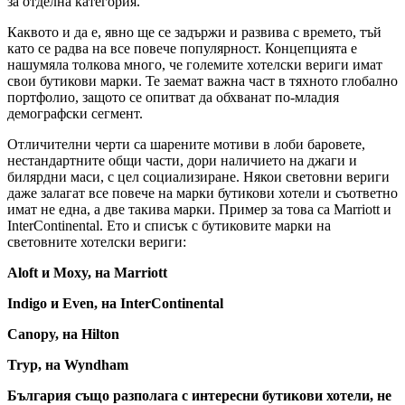
за отделна категория.
Каквото и да е, явно ще се задържи и развива с времето, тъй
като се радва на все повече популярност. Концепцията е
нашумяла толкова много, че големите хотелски вериги имат
свои бутикови марки. Те заемат важна част в тяхното глобално
портфолио, защото се опитват да обхванат по-младия
демографски сегмент.
Отличителни черти са шарените мотиви в лоби баровете,
нестандартните общи части, дори наличието на джаги и
билярдни маси, с цел социализиране. Някои световни вериги
даже залагат все повече на марки бутикови хотели и съответно
имат не една, а две такива марки. Пример за това са Marriott и
InterContinental. Ето и списък с бутиковите марки на
световните хотелски вериги:
Aloft и
Moxy, на Marriott
Indigo
и Even, на InterContinental
Canopy, на Hilton
Tryp, на Wyndham
България също разполага с интересни бутикови хотели, не