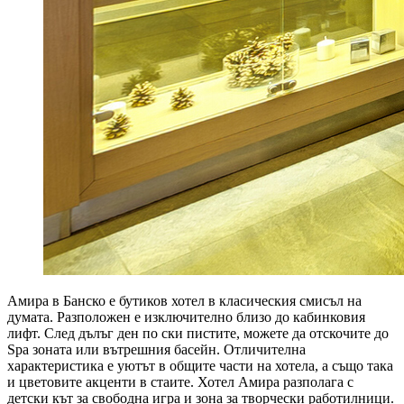
Амира в Банско е бутиков хотел в класическия смисъл на
думата. Разположен е изключително близо до кабинковия
лифт. След дълъг ден по ски пистите, можете да отскочите до
Spa зоната или вътрешния басейн. Отличителна
характеристика е уютът в общите части на хотела, а също така
и цветовите акценти в стаите. Хотел Амира разполага с
детски кът за свободна игра и зона за творчески работилници.