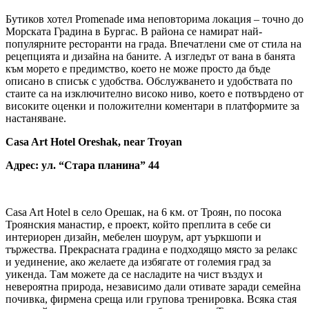
Бутиков хотел Promenade има неповторима локация – точно до
Морската Градина в Бургас. В района се намират най-
популярните ресторанти на града. Впечатлени сме от стила на
рецепцията и дизайна на баните. А изгледът от вана в банята
към морето е предимство, което не може просто да бъде
описано в списък с удобства. Обслужването и удобствата по
стаите са на изключително високо ниво, което е потвърдено от
високите оценки и положителни коментари в платформите за
настаняване.
Casa Art Hotel Oreshak, near Troyan
Адрес:
ул. “Стара планина” 44
Casa Art Hotel в село Орешак, на 6 км. от Троян, по посока
Троянския манастир, е проект, който преплита в себе си
интериорен дизайн, мебелен шоурум, арт уъркшопи и
тържества. Прекрасната градина е подходящо място за релакс
и уединение, ако желаете да избягате от големия град за
уикенда. Там можете да се насладите на чист въздух и
невероятна природа, независимо дали отивате заради семейна
почивка, фирмена среща или групова тренировка. Всяка стая