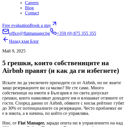
Careers
Blog
Contact
Free evaluation
Book a stay
office@flatmanager.bg
+359 (0) 875 355 355
Назад към Блог
Май 9, 2025
5 грешки, които собствениците на
Airbnb правят (и как да ги избегнете)
Искате ли да увеличите приходите си от Airbnb, но не знаете
защо резервациите ви са малко? Не сте сами. Много
собственици на имоти в България и по света допускат
грешки, които намаляват доходите им и влошават отзивите от
гости. Според данни от Airbnb, обявите с нисък рейтинг губят
до 30% от потенциалните си резервации. Често проблемът не
е в имота, а в начина, по който се управлява.
Ние, от
Flat Manager,
заради опита ни в управлението на над