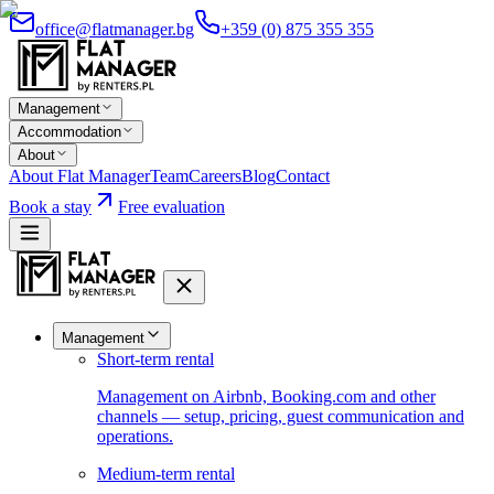
office@flatmanager.bg
+359 (0) 875 355 355
Management
Accommodation
About
About Flat Manager
Team
Careers
Blog
Contact
Book a stay
Free evaluation
Management
Short-term rental
Management on Airbnb, Booking.com and other
channels — setup, pricing, guest communication and
operations.
Medium-term rental