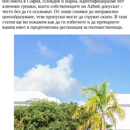
600 имота в София, Пловдив и Варна, идентифицирахме пет
ключови грешки, които собствениците на Airbnb допускат –
често без да го осъзнават. От лоши снимки до неправилно
ценообразуване, тези пропуски могат да струват скъпо. В тази
статия ще ви покажем как да ги избегнете и да превърнете
вашия имот в предпочитана дестинация за пътешественици.