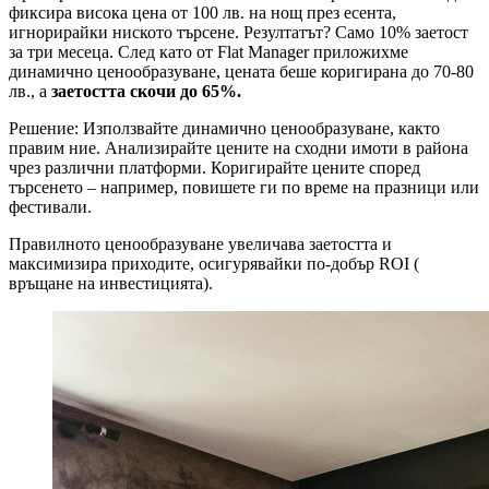
фиксира висока цена от 100 лв. на нощ през есента,
игнорирайки ниското търсене. Резултатът? Само 10% заетост
за три месеца. След като от Flat Manager приложихме
динамично ценообразуване, цената беше коригирана до 70-80
лв., а
заетостта скочи до 65%.
Решение: Използвайте динамично ценообразуване, както
правим ние. Анализирайте цените на сходни имоти в района
чрез различни платформи. Коригирайте цените според
търсенето – например, повишете ги по време на празници или
фестивали.
Правилното ценообразуване увеличава заетостта и
максимизира приходите, осигурявайки по-добър ROI (
връщане на инвестицията).