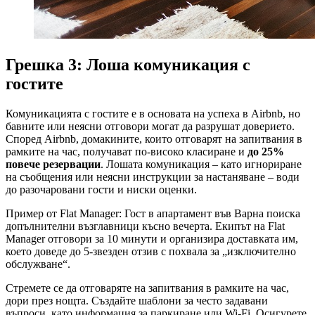
Грешка 3: Лоша комуникация с
гостите
Комуникацията с гостите е в основата на успеха в Airbnb, но
бавните или неясни отговори могат да разрушат доверието.
Според Airbnb, домакините, които отговарят на запитвания в
рамките на час, получават по-високо класиране и
до 25%
повече резервации
. Лошата комуникация – като игнориране
на съобщения или неясни инструкции за настаняване – води
до разочаровани гости и ниски оценки.
Пример от Flat Manager: Гост в апартамент във Варна поиска
допълнителни възглавници късно вечерта. Екипът на Flat
Manager отговори за 10 минути и организира доставката им,
което доведе до 5-звезден отзив с похвала за „изключително
обслужване“.
Стремете се да отговаряте на запитвания в рамките на час,
дори през нощта. Създайте шаблони за често задавани
въпроси, като информация за паркиране или Wi-Fi. Осигурете