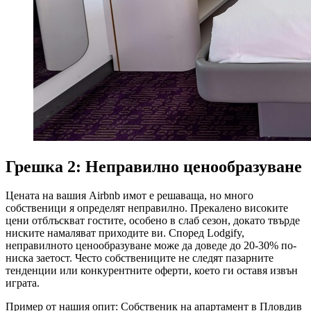
Грешка 2: Неправилно ценообразуване
Цената на вашия Airbnb имот е решаваща, но много
собственици я определят неправилно. Прекалено високите
цени отблъскват гостите, особено в слаб сезон, докато твърде
ниските намаляват приходите ви. Според Lodgify,
неправилното ценообразуване може да доведе до 20-30% по-
ниска заетост. Често собствениците не следят пазарните
тенденции или конкурентните оферти, което ги оставя извън
играта.
Пример от нашия опит: Собственик на апартамент в Пловдив