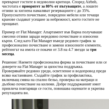
превърнат гостите в недоволни критици. Според Airbnb,
чистотата е
приоритет за 80% от пътуващите
, а лошите
отзиви за хигиена намаляват резервациите с до 35%.
Пропуснатото почистване, повредени мебели или течащи
кранове създават усещане за небрежност, което гостите не
прощават.
Пример от Flat Manager: Апартамент във Варна получаваше
смесени отзиви заради нередовно почистване и износени
кърпи. След като Flat Manager въведе редовен график за
професионално почистване и замени износените елементи,
рейтингът на имота се покачи от 3.8 на 4.7 звезди за
три
месеца
.
Решение: Наемете професионална фирма за почистване или се
доверете на Flat Manager за цялостна поддръжка.
Проверявайте редовно уреди, осветление и водопровод преди
всяко настаняване. Създайте график за профилактика,
включващ смяна на спално бельо, проверка на матраци и
дълбоко почистване на килими. Добре поддържаният имот
привлича повтарящи се гости, повишава оценките и укрепва
репутацията ви.