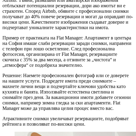
Airbnb. Тъмни, размазани или аматьорски изображения
отблъскват потенциални резервации, дори ако имотът ви е
страхотен. Според Airbnb, обявите с професионални снимки
получават до 40% повече резервации и могат да оправдаят по-
високи цени. Качествените изображения създават доверие и
подчертават уникалните характеристики на имота.
Пример от практиката на Flat Manager: Апартамент в центъра
на София имаше слаби резервации заради снимки, направени
с телефон при лошо осветление. След професионална
фотосесия, организирана от Flat Manager, резервациите
скочиха с 35% за два месеца, а отзивите за „чистота“ и
„атмосфера“ се подобриха значително.
Решение: Наемете професионален фотограф или се доверете
на нашите услуги. Подредете имота преди снимките –
махнете лични вещи и подчертайте ключови удобства като
кухнята и банята. Използвайте естествена светлина и
снимайте през деня. За ваканционни имоти добавете сезонни
снимки, например зимна гледка за ски апартаменти. Flat
Manager може да управлява целия процес вместо вас.
Атрактивните снимки увеличават резервациите, подобряват
рейтинга и позволяват по-високи цени.