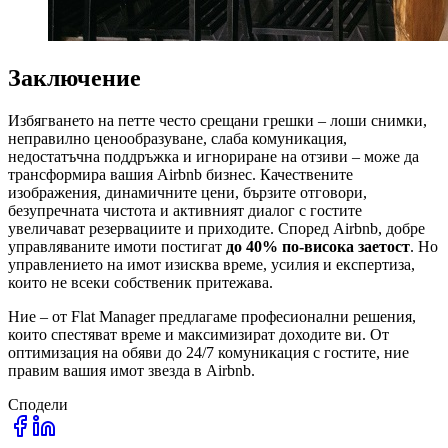
Заключение
Избягването на петте често срещани грешки – лоши снимки,
неправилно ценообразуване, слаба комуникация,
недостатъчна поддръжка и игнориране на отзиви – може да
трансформира вашия Airbnb бизнес. Качествените
изображения, динамичните цени, бързите отговори,
безупречната чистота и активният диалог с гостите
увеличават резервациите и приходите. Според Airbnb, добре
управляваните имоти постигат
до 40% по-висока заетост
. Но
управлението на имот изисква време, усилия и експертиза,
които не всеки собственик притежава.
Ние – от Flat Manager предлагаме професионални решения,
които спестяват време и максимизират доходите ви. От
оптимизация на обяви до 24/7 комуникация с гостите, ние
правим вашия имот звезда в Airbnb.
Сподели