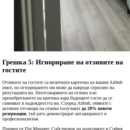
Грешка 5: Игнориране на отзивите на
гостите
Отзивите на гостите са визитната картичка на вашия Airbnb
имот, но игнорирането им може да навреди сериозно на
репутацията ви. Неотговарянето на отзиви или
пренебрегването на критика кара бъдещите гости да се
съмняват в надеждността ви. Според Airbnb, обявите с
активни отговори на отзиви получават
до 20% повече
резервации
, тъй като демонстрират ангажираност и
професионализъм.
Пример от Flat Manager: Собственик на апартамент в София